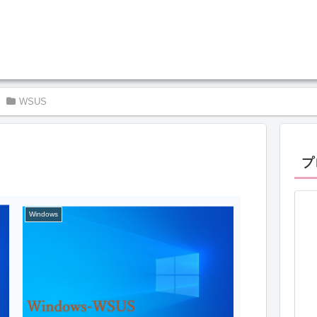
WSUS
プ
Windows