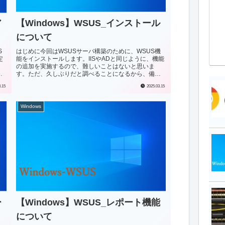
ア
【Windows】WSUS_インストール
について
S
はじめに今回はWSUSサーバ構築のために、WSUS機
定
能をインストールします。IISやADと同じように、機能
の追加を実施するので、難しいことはないと思いま
対
す。ただ、久しぶりだと調べることになるから、備忘
録的にまとめておきます。準備インストール...
3.15
2025.03.15
Windows
ー
【Windows】WSUS_レポート機能
について