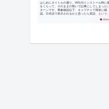
はじめにタイトルの通り。WSUSインストール時に
をくらって、そのままの勢いで記事にしてしまった
ターンです。事象確認以下、キャプチャで簡単に確
認。日本語で表示されるかと思ったら英語、という
象です。バグらしいです。運悪くこのバージョンのi..
2025.0