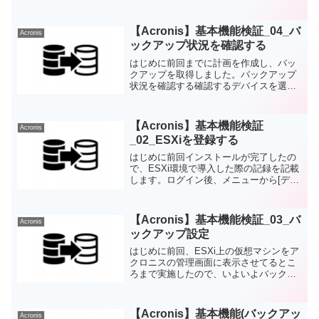
プデータを使用して、データを復元(リス
トア)してみます。復元方法として「ファ
イル/フォルダ単位での復元」「マシン全
【Acronis】基本機能検証_04_バ
Acronis
体の復元」の2つを...
ックアップ状況を確認する
はじめに前回までに計画を作成し、バッ
クアップを取得しました。バックアップ
状況を確認する確認するデバイスを選択
し、［アクティビティ］を選択します。
バックアップ対象の履歴を確認できま
す。前回の記事で23:00に取得するように
【Acronis】基本機能検証
Acronis
計画を作成していまし...
_02_ESXiを登録する
はじめに前回インストールが完了したの
で、ESXi環境で導入した際の記録を記載
します。ログイン後、メニューから[デバ
イス］を選択します。次に、画面右上の
を選択します。VMware ESXi を選択しま
す。［登録済みのエージェントを設定］
【Acronis】基本機能検証_03_バ
Acronis
を選択...
ックアップ設定
はじめに前回、ESXi上の仮想マシンをア
クロニスの管理画面に表示させてるとこ
ろまで実施したので、いよいよバックア
ップを取得します。まずどのようにバッ
クアップを取得するかを「計画」で定義
します。その計画に従ってバックアップ
【Acronis】基本機能(バックアッ
Acronis