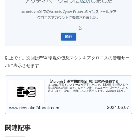
以上です。次回はESXi環境の仮想マシンをアクロニスの管理サー
バに表示させます。
【Acronis】基本機能検証_02_ESXiを登録する
はじめに前回インストールが完了したので、ESXi環境で導入した
際の記録を記載します。ログイン後、メニューから[デバイス］を
選択します。次に、画面右上のを選択します。VMware ESXi を
選択します。［登録済みのエージェントを設定］を選択...
2024.06.07
www.ricecake24book.com
関連記事