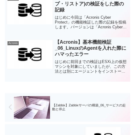
を取得する対象を追加...
プ・リストア)の検証をした際の
記録
はじめに今回は「Acronis Cyber
Protect」の機能検証した際の記録を投稿
します。バージョンは「Acronis Cyber
Protect 15」です。なぜアクロニス？なぜ
アクロニス？かと言うと、業務で扱う機
会が重なったからと...
【Acronis】基本機能検証
Acronis
_06_LinuxのAgentを入れた際に
ハマったエラー
はじめに前回までの検証はESXi上の仮想
マシンを対象にしていましたが、この方
法とは別にエージェントをインストール
することで管理サーバの管理対象とする
こともできます。エージェント用のイン
ストーラを使用する事で導入可能で、イ
ンストール方法は公式...
【Zabbix】Zabbixサーバの構築_06_サービスの起
動と停止