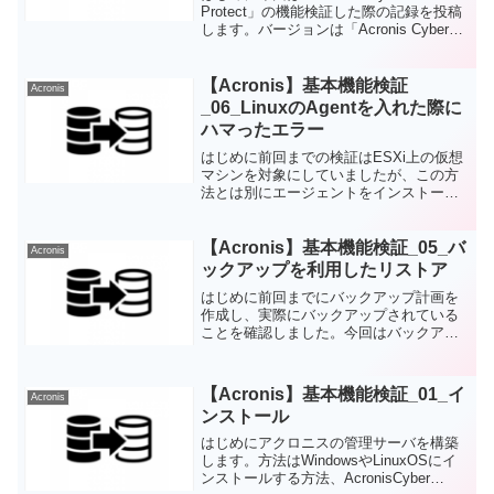
Protect」の機能検証した際の記録を投稿
します。バージョンは「Acronis Cyber
Protect 15」です。なぜアクロニス？なぜ
アクロニス？かと言うと、業務で扱う機
会が重なったからと...
【Acronis】基本機能検証
Acronis
_06_LinuxのAgentを入れた際に
ハマったエラー
はじめに前回までの検証はESXi上の仮想
マシンを対象にしていましたが、この方
法とは別にエージェントをインストール
することで管理サーバの管理対象とする
こともできます。エージェント用のイン
ストーラを使用する事で導入可能で、イ
【Acronis】基本機能検証_05_バ
Acronis
ンストール方法は公式...
ックアップを利用したリストア
はじめに前回までにバックアップ計画を
作成し、実際にバックアップされている
ことを確認しました。今回はバックアッ
プデータを使用して、データを復元(リス
トア)してみます。復元方法として「ファ
イル/フォルダ単位での復元」「マシン全
【Acronis】基本機能検証_01_イ
Acronis
体の復元」の2つを...
ンストール
はじめにアクロニスの管理サーバを構築
します。方法はWindowsやLinuxOSにイ
ンストールする方法、AcronisCyber