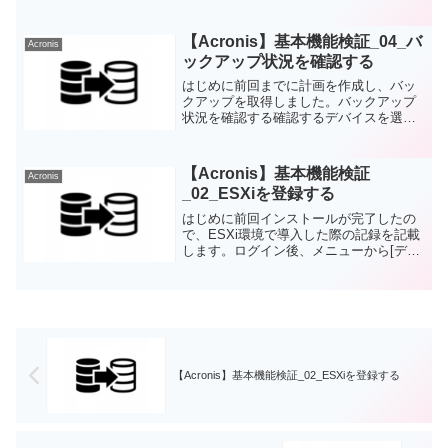
Backupアプライアンスをインストールを
方法があります。詳しくは公式ドキュメ
ントを確認してみてください、なお...
【Acronis】基本機能検証_04_バ
Acronis
ックアップ状況を確認する
はじめに前回までに計画を作成し、バッ
クアップを取得しました。バックアップ
状況を確認する確認するデバイスを選択
し、［アクティビティ］を選択します。
バックアップ対象の履歴を確認できま
す。前回の記事で23:00に取得するように
【Acronis】基本機能検証
Acronis
計画を作成していまし...
_02_ESXiを登録する
はじめに前回インストールが完了したの
で、ESXi環境で導入した際の記録を記載
します。ログイン後、メニューから[デバ
イス］を選択します。次に、画面右上の
を選択します。VMware ESXi を選択しま
す。［登録済みのエージェントを設定］
を選択...
【Acronis】基本機能検証_02_ESXiを登録する