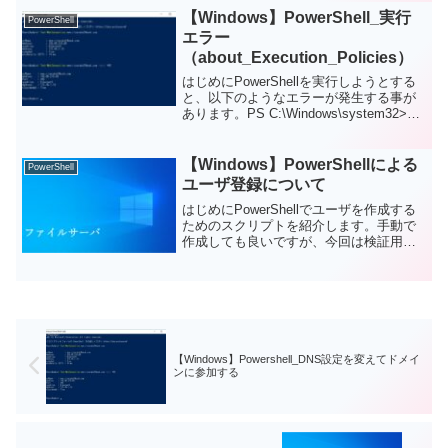
一部です。役割と機能の追加役割と機能
【Windows】PowerShell_実行
PowerShell
追加は、以下の記...
エラー
（about_Execution_Policies）
はじめにPowerShellを実行しようとする
と、以下のようなエラーが発生する事が
あります。PS C:\Windows\system32>
C:\work\01_create-user-wg.ps1このシス
テムではスクリプトの実行が無効にな...
【Windows】PowerShellによる
PowerShell
ユーザ登録について
はじめにPowerShellでユーザを作成する
ためのスクリプトを紹介します。手動で
作成しても良いですが、今回は検証用に
50ユーザ程作ろうかと思い、手動ではし
んどいので一括で作成するためのスクリ
プトを作成しました。作成するユーザー
はfileu...
【Windows】Powershell_DNS設定を変えてドメイ
ンに参加する