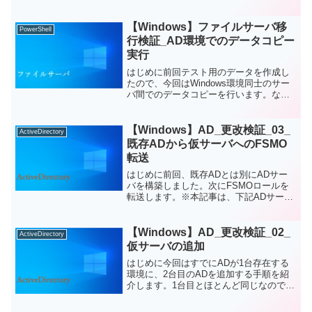
す。もしかするとADがシングルで構築さ
れていること自体が珍しいかもしれない
【Windows】ファイルサーバ移
PowerShell
です...
行検証_AD環境でのデータコピー
実行
はじめに前回テスト用のデータを作成し
たので、今回はWindows環境同士のサー
バ間でのデータコピーを行います。な
お、本記事はAD環境下でのファイルサー
バの移行検証です。※本記事は下記のフ
ァイルサーバ移行検証の一部です。構成
【Windows】AD_更改検証_03_
ActiveDirectory
既存ファイルサーバ...
既存ADから仮サーバへのFSMO
転送
はじめに前回、既存ADとは別にADサー
バを構築しました。次にFSMOロールを
転送します。※本記事は、下記ADサーバ
更改を想定した検証の一部です。FSMO
の確認以下のコマンドでFSMOロールが
どのADに割り当てられているかを確認し
【Windows】AD_更改検証_02_
ActiveDirectory
ます。net...
仮サーバの追加
はじめに今回はすでにADが1台存在する
環境に、2台目のADを追加する手順を紹
介します。1台目とほとんど同じなので、
サクッと進めたいところです。※本記事
は、下記ADサーバ更改を想定した検証の