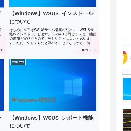
ア
【Windows】WSUS_インストール
について
S
はじめに今回はWSUSサーバ構築のために、WSUS機
定
能をインストールします。IISやADと同じように、機能
の追加を実施するので、難しいことはないと思いま
対
す。ただ、久しぶりだと調べることになるから、備忘
録的にまとめておきます。準備インストール...
3.15
2025.03.15
Windows
ー
【Windows】WSUS_レポート機能
について