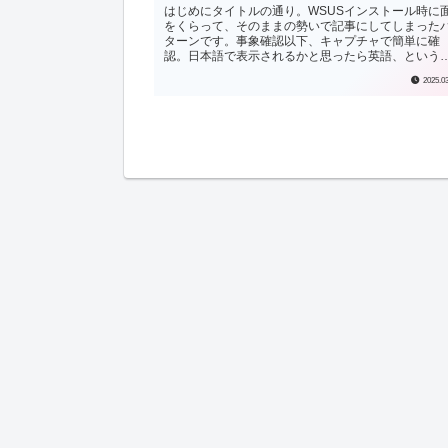
はじめにタイトルの通り。WSUSインストール時に
をくらって、そのままの勢いで記事にしてしまった
ターンです。事象確認以下、キャプチャで簡単に確
認。日本語で表示されるかと思ったら英語、という
象です。バグらしいです。運悪くこのバージョンのi..
2025.0