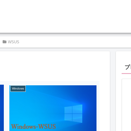
WSUS
プ
Windows