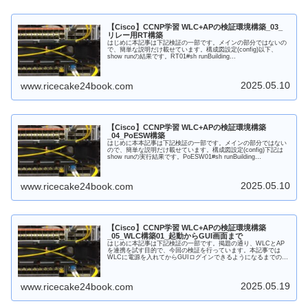
【Cisco】CCNP学習 WLC+APの検証環境構築_03_
リレー用RT構築
はじめに本記事は下記検証の一部です。メインの部分ではないの
で、簡単な説明だけ載せています。構成図設定(config)以下、
show runの結果です。RT01#sh runBuilding
configuration...Current c...
2025.05.10
www.ricecake24book.com
【Cisco】CCNP学習 WLC+APの検証環境構築
_04_PoESW構築
はじめに本本記事は下記検証の一部です。メインの部分ではない
ので、簡単な説明だけ載せています。構成図設定(config)下記は
show runの実行結果です。PoESW01#sh runBuilding
configuration...Cur...
2025.05.10
www.ricecake24book.com
【Cisco】CCNP学習 WLC+APの検証環境構築
_05_WLC構築01_起動からGUI画面まで
はじめに本記事は下記検証の一部です。掲題の通り、WLCとAP
を連携を試す目的で、今回の検証を行っています。本記事では
WLCに電源を入れてからGUIログインできるようになるまでの記
録を記載します。その後の設定は別途違う記事で書こうと思いま
す。...
2025.05.19
www.ricecake24book.com