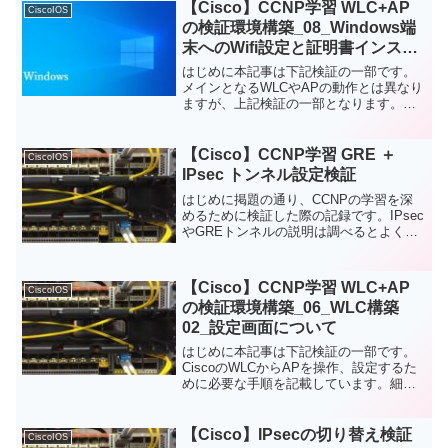
ます。その後の設定は別途違う記事で書
【Cisco】CCNP学習 WLC+AP
CiscoIOS
こうと思います。...
の検証環境構築_08_Windows端
末へのWifi設定と証明書インスト
ール編
はじめに本記事は下記検証の一部です。
メインとなるWLCやAPの動作とは異なり
ますが、上記検証の一部となります。Wifi
接続でよくあるPSK(Pre-Shared Key)で
の認証であれば特筆ことはないのです
が、802.1xの検証で普段操作し...
【Cisco】CCNP学習 GRE ＋
CiscoIOS
IPsec トンネル設定検証
はじめに掲題の通り、CCNPの学習を深
めるために検証した際の記録です。IPsec
やGREトンネルの説明は調べるとよくで
てくるので、説明は割愛します。検証構
成図基本的な構成は下記です。RT01と
RT04でGREトンネルとIPsecで接続して
【Cisco】CCNP学習 WLC+AP
CiscoIOS
い...
の検証環境構築_06_WLC構築
02_設定画面について
はじめに本記事は下記検証の一部です。
CiscoのWLCからAPを操作、設定するた
めに必要な手順を記載しています。細か
い部分まで考えるとたくさんあると思い
ますが、最低限の設定になっていると思
います。構成図設定手順必要な設定を項
【Cisco】IPsecの切り替え検証
CiscoIOS
目別に紹介します...