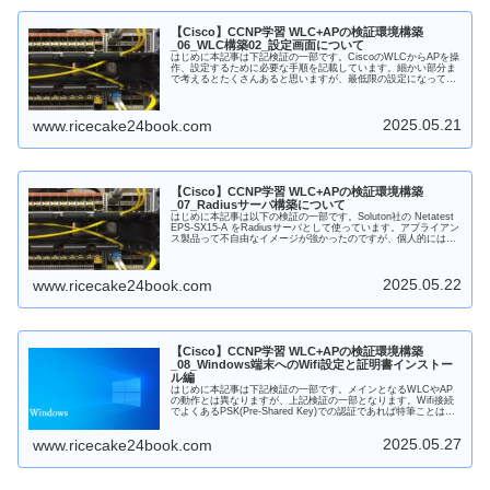
【Cisco】CCNP学習 WLC+APの検証環境構築
_06_WLC構築02_設定画面について
はじめに本記事は下記検証の一部です。CiscoのWLCからAPを操
作、設定するために必要な手順を記載しています。細かい部分ま
で考えるとたくさんあると思いますが、最低限の設定になってい
ると思います。構成図設定手順必要な設定を項目別に紹介しま
す...
2025.05.21
www.ricecake24book.com
【Cisco】CCNP学習 WLC+APの検証環境構築
_07_Radiusサーバ構築について
はじめに本記事は以下の検証の一部です。Soluton社の Netatest
EPS-SX15-A をRadiusサーバとして使っています。アプライアン
ス製品って不自由なイメージが強かったのですが、個人的には結
構良かったです。初見で捜査して、...
2025.05.22
www.ricecake24book.com
【Cisco】CCNP学習 WLC+APの検証環境構築
_08_Windows端末へのWifi設定と証明書インストー
ル編
はじめに本記事は下記検証の一部です。メインとなるWLCやAP
の動作とは異なりますが、上記検証の一部となります。Wifi接続
でよくあるPSK(Pre-Shared Key)での認証であれば特筆ことはな
いのですが、802.1xの検証で普段操作し...
2025.05.27
www.ricecake24book.com