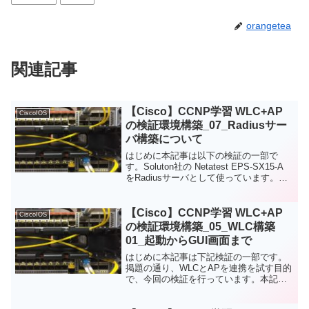
orangetea
関連記事
【Cisco】CCNP学習 WLC+AP
CiscoIOS
の検証環境構築_07_Radiusサー
バ構築について
はじめに本記事は以下の検証の一部で
す。Soluton社の Netatest EPS-SX15-A
をRadiusサーバとして使っています。ア
プライアンス製品って不自由なイメージ
が強かったのですが、個人的には結構良
かったです。初見で捜査して、...
【Cisco】CCNP学習 WLC+AP
CiscoIOS
の検証環境構築_05_WLC構築
01_起動からGUI画面まで
はじめに本記事は下記検証の一部です。
掲題の通り、WLCとAPを連携を試す目的
で、今回の検証を行っています。本記事
ではWLCに電源を入れてからGUIログイ
ンできるようになるまでの記録を記載し