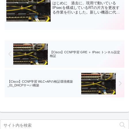
はじめに 過去に、現用で動いている
IPsecを構成しているRTの片方を更改す
る作業を行いました。新しい機器に代わ
るものの、設定は引き継がれる設計だっ
たため、予め設定を投入して電源を入れ
ておき、ケーブルを振り替える方法で切
り替えを行いました。...
【Cisco】CCNP学習 GRE ＋ IPsec トンネル設定
検証
【Cisco】CCNP学習 WLC+APの検証環境構築
_01_DHCPサーバ構築