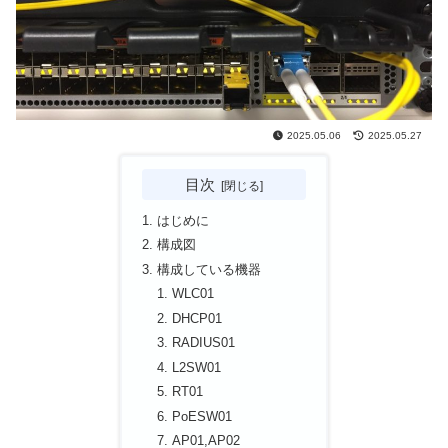
2025.05.06
2025.05.27
目次
はじめに
構成図
構成している機器
WLC01
DHCP01
RADIUS01
L2SW01
RT01
PoESW01
AP01,AP02