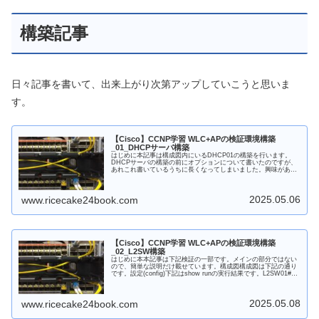
構築記事
日々記事を書いて、出来上がり次第アップしていこうと思いま
す。
【Cisco】CCNP学習 WLC+APの検証環境構築
_01_DHCPサーバ構築
はじめに本記事は構成図内にいるDHCP01の構築を行います。
DHCPサーバの構築の前にオプションについて書いたのですが、
あれこれ書いているうちに長くなってしまいました。興味があれ
ば是非お付き合いください。なお、今回の記事は下記の記事の一
部と...
2025.05.06
www.ricecake24book.com
【Cisco】CCNP学習 WLC+APの検証環境構築
_02_L2SW構築
はじめに本本記事は下記検証の一部です。メインの部分ではない
ので、簡単な説明だけ載せています。構成図構成図は下記の通り
です。設定(config)下記はshow runの実行結果です。L2SW01#sh
runBuilding configur...
2025.05.08
www.ricecake24book.com